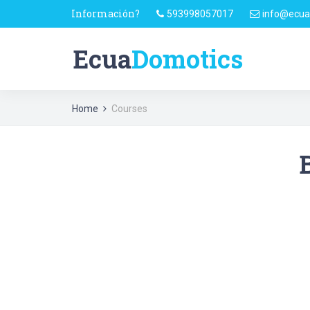
Información?
593998057017
info@ecua
Ecua
Domotics
Home
Courses