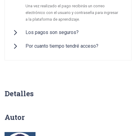
Una vez realizado el pago recibirás un correo
electrónico con el usuario y contraseña para ingresar
a la plataforma de aprendizaje.
Los pagos son seguros?
Trabajamos con plataformas de pago internacional
Por cuanto tiempo tendré acceso?
que son 100% seguras.
Revisa todas nuestras opciones de pago con tarjeta
Tendrás acceso ilimitado al curso para toda la vida,
de crédito o efectivo.
donde quieras y cuando quieras.
Detalles
Autor