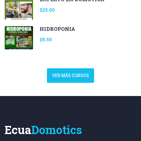
$25.00
HIDROPONIA
$9.50
VER MÁS CURSOS
Ecua
Domotics